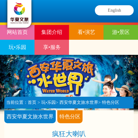
English
网站首页
集团介绍
看•演艺
游•景区
玩•乐园
享•服务
当前位置：
首页
>
玩•乐园
>
西安华夏文旅水世界
>
特色分区
西安华夏文旅水世界
特色分区
疯狂大喇叭