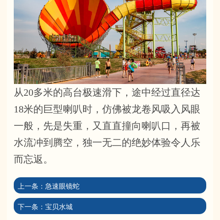
从20多米的高台极速滑下，途中经过直径达
18米的巨型喇叭时，仿佛被龙卷风吸入风眼
一般，先是失重，又直直撞向喇叭口，再被
水流冲到腾空，独一无二的绝妙体验令人乐
而忘返。
上一条：
急速眼镜蛇
下一条：
宝贝水城