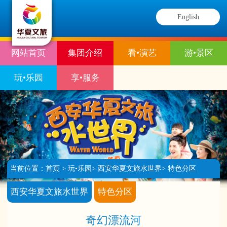
English
网站首页
集团介绍
看•演艺
游•景区
玩•乐园
享•服务
当前位置：
首页
>
玩•乐园
>
西安华夏文旅水世界
>
特色分区
西安华夏文旅水世界
特色分区
奇幻漂流河