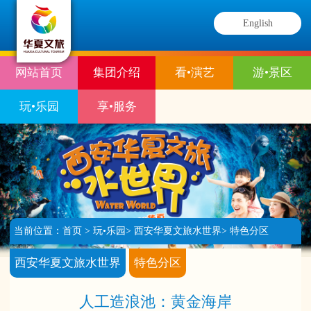
English
网站首页
集团介绍
看•演艺
游•景区
玩•乐园
享•服务
当前位置：
首页
>
玩•乐园
>
西安华夏文旅水世界
>
特色分区
西安华夏文旅水世界
特色分区
人工造浪池：黄金海岸