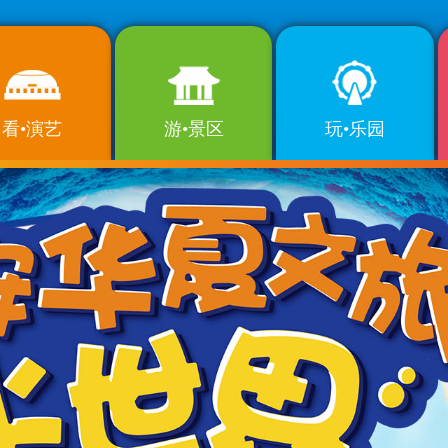
看•演艺
游•景区
玩•乐园