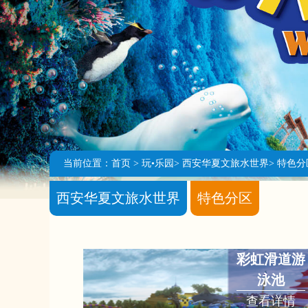
当前位置：
首页
>
玩•乐园
>
西安华夏文旅水世界
>
特色分
西安华夏文旅水世界
特色分区
彩虹滑道游
泳池
查看详情