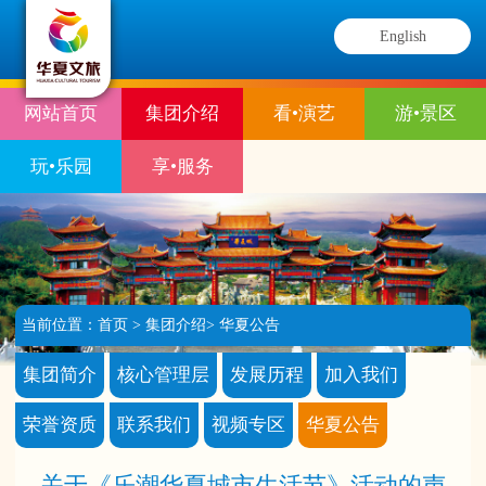
English
网站首页
集团介绍
看•演艺
游•景区
玩•乐园
享•服务
当前位置：
首页
>
集团介绍
>
华夏公告
集团简介
核心管理层
发展历程
加入我们
荣誉资质
联系我们
视频专区
华夏公告
关于《乐潮华夏城市生活节》活动的声