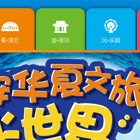
看•演艺
游•景区
玩•乐园