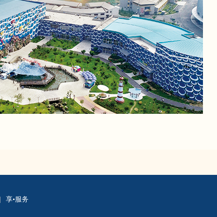
|
享•服务