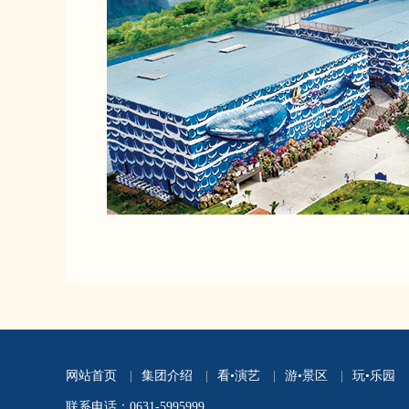
网站首页
|
集团介绍
|
看•演艺
|
游•景区
|
玩•乐园
联系电话：0631-5995999